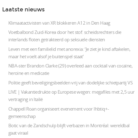
Laatste nieuws
Klimaatactivisten van XR blokkeren A12 in Den Haag
Voetbalbond Zuid-Korea door het stof: scheidsrechters die
interlands floten getrakteerd op seksuele diensten
Leven met een familielid met anorexia: ’Je ziet je kind aftakelen,
maar het voelt alsof je buitenspel staat’
NBA-ster Brandon Clarke (29) overleed aan cocktail van cocaïne,
heroïne en medicatie
Politie geeft beveiligingsbeelden vrij van dodelijke schietpartij VS
LIVE | Vakantiedrukte op Europese wegen: megafiles met 2,5 uur
vertraging in Italië
Chappell Roan organiseert evenement voor lhbtiq+-
gemeenschap
Botic van de Zandschulp blijft verbazen in Montréal: wereldbal
gaat viraal